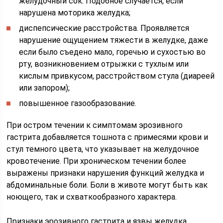
желудочный сок. Подобное случается, если
нарушена моторика желудка;
диспепсические расстройства. Проявляется
нарушение ощущением тяжести в желудке, даже
если было съедено мало, горечью и сухостью во
рту, возникновением отрыжки с тухлым или
кислым привкусом, расстройством стула (диареей
или запором);
повышенное газообразование.
При остром течении к симптомам эрозивного
гастрита добавляется тошнота с примесями крови и
стул темного цвета, что указывает на желудочное
кровотечение. При хроническом течении более
выражены признаки нарушения функций желудка и
абдоминальные боли. Боли в животе могут быть как
ноющего, так и схваткообразного характера.
Признаки эрозивного гастрита и язвы желудка