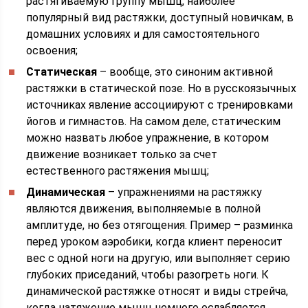
растягиваемую группу мышц, наиболее
популярный вид растяжки, доступный новичкам, в
домашних условиях и для самостоятельного
освоения;
Статическая
– вообще, это синоним активной
растяжки в статической позе. Но в русскоязычных
источниках явление ассоциируют с тренировками
йогов и гимнастов. На самом деле, статическим
можно назвать любое упражнение, в котором
движение возникает только за счет
естественного растяжения мышц;
Динамическая
– упражнениями на растяжку
являются движения, выполняемые в полной
амплитуде, но без отягощения. Пример – разминка
перед уроком аэробики, когда клиент переносит
вес с одной ноги на другую, или выполняет серию
глубоких приседаний, чтобы разогреть ноги. К
динамической растяжке относят и виды стрейча,
когда натяжение мышц немного ослабляется,